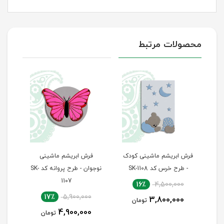
محصولات مرتبط
دک
فرش ابریشم ماشینی کودک
فرش ابریشم ماشینی
ف
- طرح خرس کد SK-1108
نوجوان - طرح پروانه کد SK-
1107
16٪
4,500,000
17٪
5,900,000
3,800,000
تومان
0
4,900,000
تومان