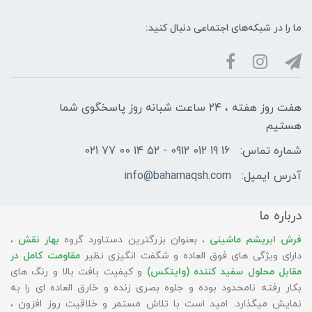
ما را در شبکه‌های اجتماعی دنبال کنید:
هفت روز هفته ، ۲۴ ساعت شبانه‌ روز پاسخگوی شما
هستیم
شماره تماس:
16 19 012 0912 - 52 14 00 77 021
آدرس ایمیل:
info@baharnaqsh.com
درباره ما
فرش ابریشم ماشینی
، بعنوان بزرگترین دستاورد گروه
بهار نقش
،
دارای ویژگی های فوق العاده و شگفت انگیزی نظیر
مقاومت کامل در
مقابل محلول سفید کننده (وایتکس)
و کیفیت بافت بالا و رنگ های
بکار رفته نامحدود بوده و جلوه بصری زنده و خارق العاده ای را به
نمایش میگذارد. امید است با تلاش مستمر و خلاقیت روز افزون ،