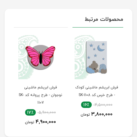
محصولات مرتبط
یشم ماشینی کودک
فرش ابریشم ماشینی
فرش ابریشم ماشینی
 کد SK-1108
نوجوان - طرح پروانه کد SK-
نوج
1106
1107
16٪
4,500
17٪
4,500,000
17٪
5,900,000
3,800
تومان
3,750,000
4,900,000
تومان
تومان