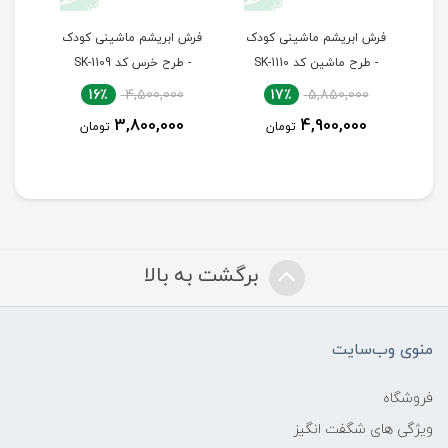
فرش ابریشم ماشینی کودک
فرش ابریشم ماشینی کودک
فرش
بیک
- طرح ماشین کد SK-1110
- طرح خرس کد SK-1109
- 
16٪
4,500,000
17٪
5,850,000
3,800,000
4,900,000
تومان
تومان
برگشت به بالا
منوی وب‌سایت
فروشگاه
ویژگی های شگفت انگیز