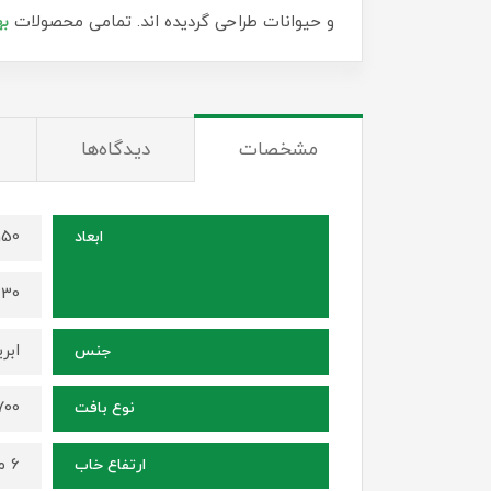
و حیوانات طراحی گردیده اند. تمامی محصولات
به
مشخصات
دیدگاه‌ها
150 در 100 سانتی م
ابعاد
230 در 140 سانت
ابر
جنس
1700 شانه ، ترا
نوع بافت
6 میلی متر
ارتفاع خاب