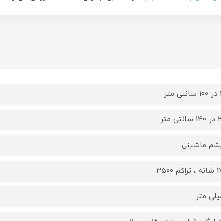
تر
ی متر
یشم ماشینی
کم 3500