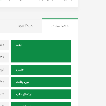
مشخصات
دیدگاه‌ها
150 در 100 سانتی م
ابعاد
230 در 140 سانت
ابر
جنس
1700 شانه ، ترا
نوع بافت
6 میلی متر
ارتفاع خاب