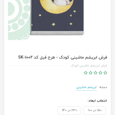
فرش ابریشم ماشینی کودک - طرح فیل کد SK-1002
فرش ابریشم ماشینی کودک
دسته :
ابریشم ماشینی
انتخاب ابعاد:
150 در 100
230 در 140