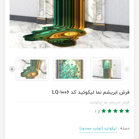
فرش ابریشم نما لیکوئید کد LQ-1006
فرش ابریشم نما لیکوئید
از 1
دسته :
لیکوئید (تولید محدود)