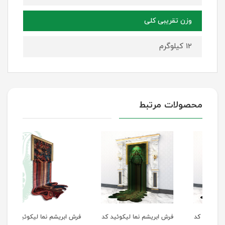
وزن تقریبی کلی
12 کیلوگرم
محصولات مرتبط
 کد
فرش ابریشم نما لیکوئید کد
فرش ابریشم نما لیکوئید کد