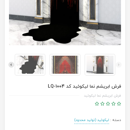
فرش ابریشم نما لیکوئید کد LQ-1004
فرش ابریشم نما لیکوئید
دسته :
لیکوئید (تولید محدود)