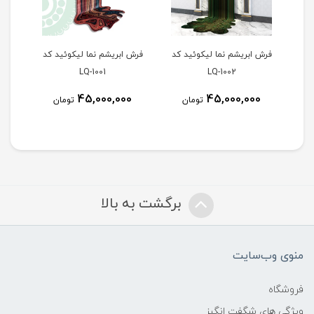
د کد
فرش ابریشم نما لیکوئید کد
فرش ابریشم نما لیکوئید کد
LQ-1006
LQ-1001
ناموجود
45,000,000
ان
تومان
برگشت به بالا
منوی وب‌سایت
فروشگاه
ویژگی های شگفت انگیز