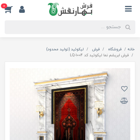
0
خانه
فروشگاه
فرش
لیکوئید (تولید محدود)
فرش ابریشم نما لیکوئید کد LQ-1004