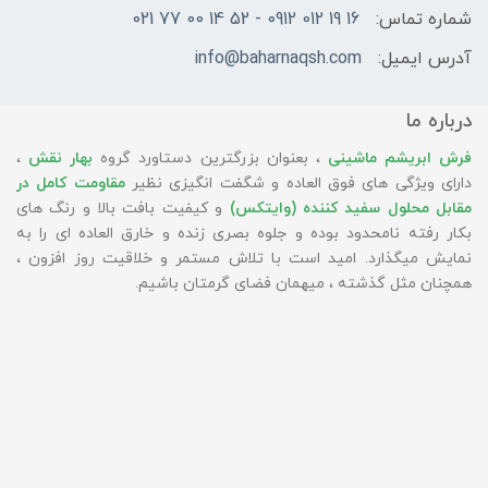
شماره تماس:
16 19 012 0912 - 52 14 00 77 021
آدرس ایمیل:
info@baharnaqsh.com
درباره ما
فرش ابریشم ماشینی
، بعنوان بزرگترین دستاورد گروه
بهار نقش
،
دارای ویژگی های فوق العاده و شگفت انگیزی نظیر
مقاومت کامل در
مقابل محلول سفید کننده (وایتکس)
و کیفیت بافت بالا و رنگ های
بکار رفته نامحدود بوده و جلوه بصری زنده و خارق العاده ای را به
نمایش میگذارد. امید است با تلاش مستمر و خلاقیت روز افزون ،
همچنان مثل گذشته ، میهمان فضای گرمتان باشیم.