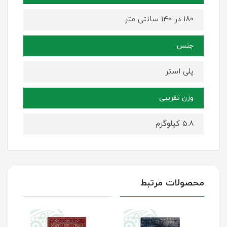
180 در 140 سانتی متر
جنس
پلی استر
وزن تقریبی
5.8 کیلوگرم
محصولات مرتبط