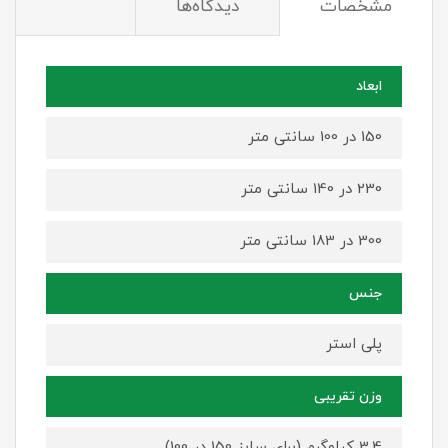
مشخصات
دیدگاه‌ها
ابعاد
150 در 100 سانتی متر
230 در 140 سانتی متر
300 در 183 سانتی متر
جنس
پلی استر
وزن تقریبی
3.4 کیلوگرم (برای سایز 150 در 100)