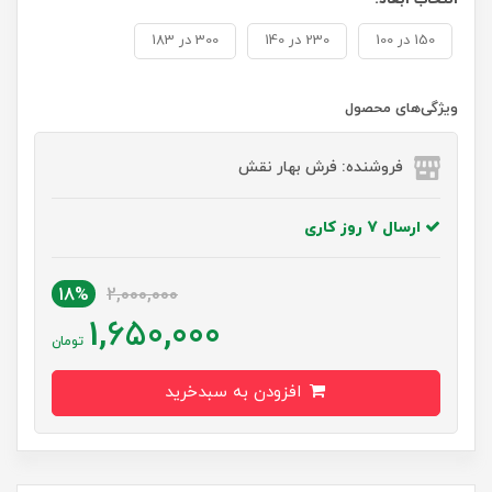
150 در 100
230 در 140
300 در 183
ویژگی‌های محصول
فروشنده: فرش بهار نقش
ارسال 7 روز کاری
18%
2,000,000
1,650,000
تومان
افزودن به سبدخرید