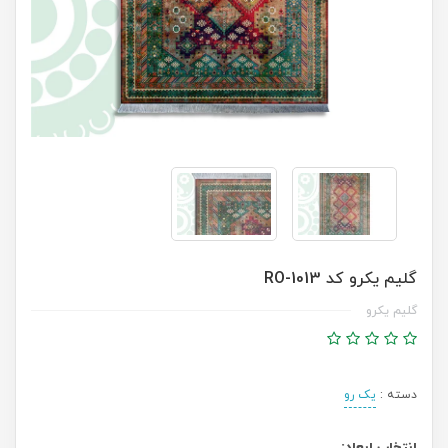
گلیم یکرو کد RO-1013
گلیم یکرو
دسته :
یک رو
انتخاب ابعاد: