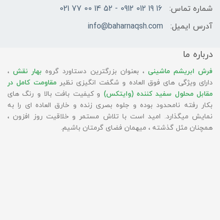
شماره تماس:
16 19 012 0912 - 52 14 00 77 021
آدرس ایمیل:
info@baharnaqsh.com
درباره ما
فرش ابریشم ماشینی
، بعنوان بزرگترین دستاورد گروه
بهار نقش
،
دارای ویژگی های فوق العاده و شگفت انگیزی نظیر
مقاومت کامل در
مقابل محلول سفید کننده (وایتکس)
و کیفیت بافت بالا و رنگ های
بکار رفته نامحدود بوده و جلوه بصری زنده و خارق العاده ای را به
نمایش میگذارد. امید است با تلاش مستمر و خلاقیت روز افزون ،
همچنان مثل گذشته ، میهمان فضای گرمتان باشیم.