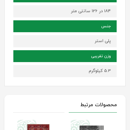
184 در 126 سانتی متر
جنس
پلی استر
وزن تقریبی
5.3 کیلوگرم
محصولات مرتبط