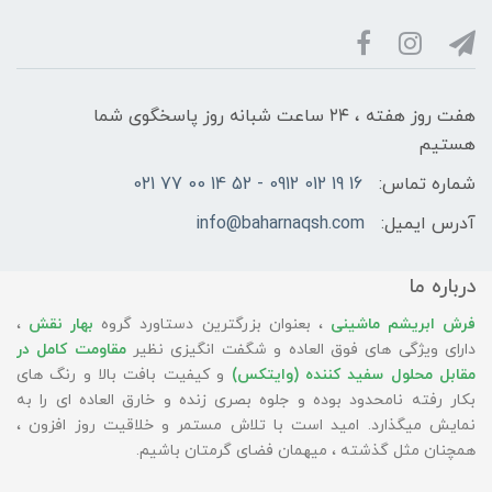
هفت روز هفته ، ۲۴ ساعت شبانه‌ روز پاسخگوی شما
هستیم
شماره تماس:
16 19 012 0912 - 52 14 00 77 021
آدرس ایمیل:
info@baharnaqsh.com
درباره ما
فرش ابریشم ماشینی
، بعنوان بزرگترین دستاورد گروه
بهار نقش
،
دارای ویژگی های فوق العاده و شگفت انگیزی نظیر
مقاومت کامل در
مقابل محلول سفید کننده (وایتکس)
و کیفیت بافت بالا و رنگ های
بکار رفته نامحدود بوده و جلوه بصری زنده و خارق العاده ای را به
نمایش میگذارد. امید است با تلاش مستمر و خلاقیت روز افزون ،
همچنان مثل گذشته ، میهمان فضای گرمتان باشیم.