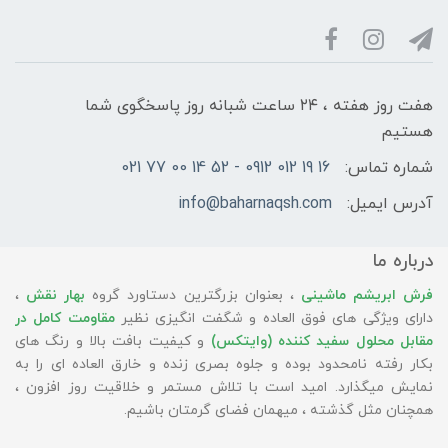
هفت روز هفته ، ۲۴ ساعت شبانه‌ روز پاسخگوی شما
هستیم
شماره تماس:
16 19 012 0912 - 52 14 00 77 021
آدرس ایمیل:
info@baharnaqsh.com
درباره ما
فرش ابریشم ماشینی
، بعنوان بزرگترین دستاورد گروه
بهار نقش
،
دارای ویژگی های فوق العاده و شگفت انگیزی نظیر
مقاومت کامل در
مقابل محلول سفید کننده (وایتکس)
و کیفیت بافت بالا و رنگ های
بکار رفته نامحدود بوده و جلوه بصری زنده و خارق العاده ای را به
نمایش میگذارد. امید است با تلاش مستمر و خلاقیت روز افزون ،
همچنان مثل گذشته ، میهمان فضای گرمتان باشیم.