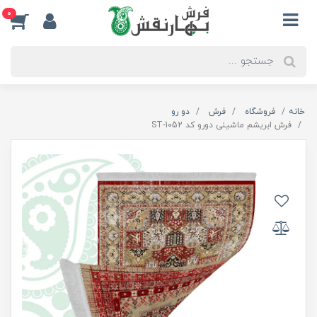
0
خانه
فروشگاه
فرش
دو رو
فرش ابریشم ماشینی دورو کد ST-1052