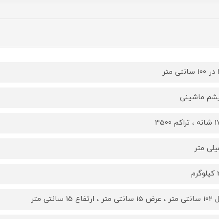
تر
یشم ماشینی
کم 3500
رم
تر ، ارتفاع 15 سانتی متر