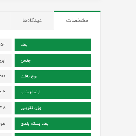
مشخصات
دیدگاه‌ها
150 در 100 سانتی م
ابعاد
ابر
جنس
1700 شانه ، ترا
نوع بافت
6 میلی متر
ارتفاع خاب
3.8 کیلوگ
وزن تقریبی
طول 102 سانتی متر ، عرض 15 سانتی م
ابعاد بسته بندی