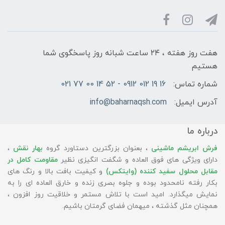
هفت روز هفته ، ۲۴ ساعت شبانه‌ روز پاسخگوی شما
هستیم
شماره تماس:
16 19 012 0912 - 52 14 00 77 021
آدرس ایمیل:
info@baharnaqsh.com
درباره ما
فرش ابریشم ماشینی
، بعنوان بزرگترین دستاورد گروه
بهار نقش
،
دارای ویژگی های فوق العاده و شگفت انگیزی نظیر
مقاومت کامل در
مقابل محلول سفید کننده (وایتکس)
و کیفیت بافت بالا و رنگ های
بکار رفته نامحدود بوده و جلوه بصری زنده و خارق العاده ای را به
نمایش میگذارد. امید است با تلاش مستمر و خلاقیت روز افزون ،
همچنان مثل گذشته ، میهمان فضای گرمتان باشیم.