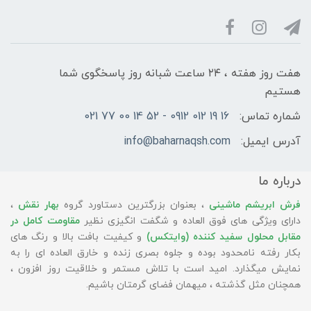
هفت روز هفته ، ۲۴ ساعت شبانه‌ روز پاسخگوی شما
هستیم
شماره تماس:
16 19 012 0912 - 52 14 00 77 021
آدرس ایمیل:
info@baharnaqsh.com
درباره ما
فرش ابریشم ماشینی
، بعنوان بزرگترین دستاورد گروه
بهار نقش
،
دارای ویژگی های فوق العاده و شگفت انگیزی نظیر
مقاومت کامل در
مقابل محلول سفید کننده (وایتکس)
و کیفیت بافت بالا و رنگ های
بکار رفته نامحدود بوده و جلوه بصری زنده و خارق العاده ای را به
نمایش میگذارد. امید است با تلاش مستمر و خلاقیت روز افزون ،
همچنان مثل گذشته ، میهمان فضای گرمتان باشیم.