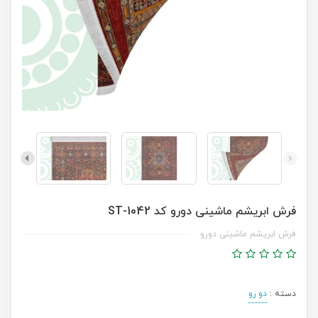
فرش ابریشم ماشینی دورو کد ST-1042
فرش ابریشم ماشینی دورو
دسته :
دو رو