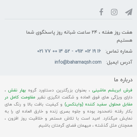
هفت روز هفته ، ۲۴ ساعت شبانه‌ روز پاسخگوی شما
هستیم
شماره تماس:
16 19 012 0912 - 52 14 00 77 021
آدرس ایمیل:
info@baharnaqsh.com
درباره ما
فرش ابریشم ماشینی
، بعنوان بزرگترین دستاورد گروه
بهار نقش
،
دارای ویژگی های فوق العاده و شگفت انگیزی نظیر
مقاومت کامل در
مقابل محلول سفید کننده (وایتکس)
و کیفیت بافت بالا و رنگ های
بکار رفته نامحدود بوده و جلوه بصری زنده و خارق العاده ای را به
نمایش میگذارد. امید است با تلاش مستمر و خلاقیت روز افزون ،
همچنان مثل گذشته ، میهمان فضای گرمتان باشیم.