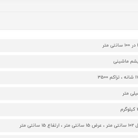
تر
یشم ماشینی
کم 3500
رم
تر ، ارتفاع 15 سانتی متر