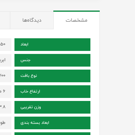
مشخصات
دیدگاه‌ها
150 در 100 سانتی م
ابعاد
ابر
جنس
1700 شانه ، ترا
نوع بافت
6 میلی متر
ارتفاع خاب
3.8 کیلوگ
وزن تقریبی
طول 102 سانتی متر ، عرض 15 سانتی م
ابعاد بسته بندی