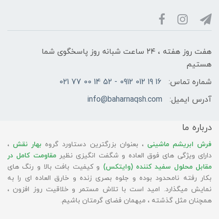
هفت روز هفته ، ۲۴ ساعت شبانه‌ روز پاسخگوی شما
هستیم
شماره تماس:
16 19 012 0912 - 52 14 00 77 021
آدرس ایمیل:
info@baharnaqsh.com
درباره ما
فرش ابریشم ماشینی
، بعنوان بزرگترین دستاورد گروه
بهار نقش
،
دارای ویژگی های فوق العاده و شگفت انگیزی نظیر
مقاومت کامل در
مقابل محلول سفید کننده (وایتکس)
و کیفیت بافت بالا و رنگ های
بکار رفته نامحدود بوده و جلوه بصری زنده و خارق العاده ای را به
نمایش میگذارد. امید است با تلاش مستمر و خلاقیت روز افزون ،
همچنان مثل گذشته ، میهمان فضای گرمتان باشیم.