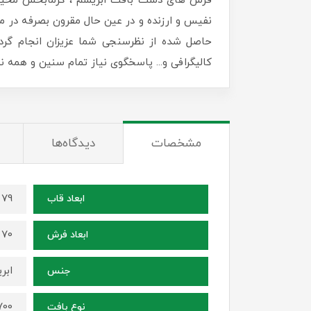
فرش های دست بافت ابریشم ، گرمابخش محیط زن
نفیس و ارزنده و در عین حال مقرون بصرفه در منا
حاصل شده از نظرسنجی شما عزیزان انجام گرد
کالیگرافی و... پاسخگوی نیاز تمام سنین و همه
مشخصات
دیدگاه‌ها
79 در 59 سانتی متر
ابعاد قاب
70 در 50 سانتی متر
ابعاد فرش
ابر
جنس
1700 شانه ، ترا
نوع بافت