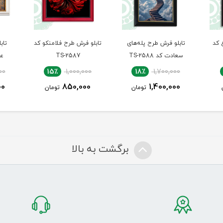
های
تابلو فرش طرح فلامنکو کد
تابلو فرش طرح سخن
تابل
TS-2587
عشق کد TS-2586
0
17٪
2,650,000
15٪
1,000,000
0
2,200,000
850,000
ن
تومان
تومان
برگشت به بالا