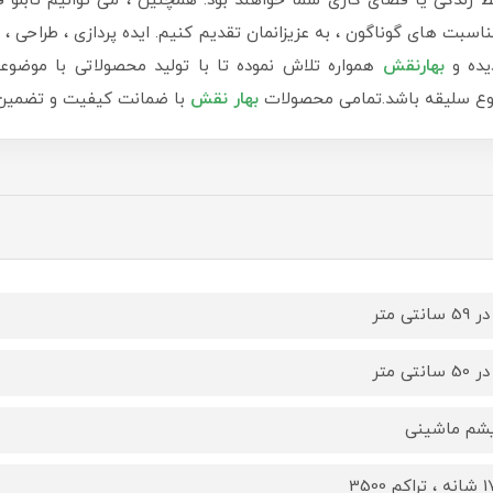
دگی یا فضای کاری شما خواهند بود. همچنین ، می توانیم تابلو ف
سبت های گوناگون ، به عزیزانمان تقدیم کنیم. ایده پردازی ، طراحی ، ب
یده و
بهارنقش
همواره تلاش نموده تا با تولید محصولاتی با موضوع
 نوع سلیقه باشد.تمامی محصولات
بهار نقش
با ضمانت کیفیت و تضمین ب
یشم ماشینی
کم 3500