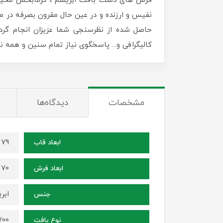
فرش های دست بافت ابریشم ، گرمابخش محیط زن
نفیس و ارزنده و در عین حال مقرون بصرفه در منا
حاصل شده از نظرسنجی شما عزیزان انجام گرد
کالیگرافی و... پاسخگوی نیاز تمام سنین و همه
مشخصات
دیدگاه‌ها
79 در 59 سانتی متر
ابعاد قاب
70 در 50 سانتی متر
ابعاد فرش
ابر
جنس
1700 شانه ، ترا
نوع بافت