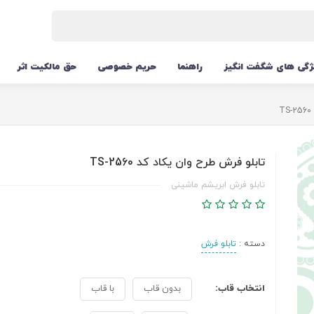
ژگی های شگفت انگیز
راهنما
حریم خصوصی
حق مالکیت اثر
تابلو فرش طرح وان یکاد کد TS-2560
تابلو فرش ابریشم ماشینی
دسته :
تابلو فرش
انتخاب قاب:
بدون قاب
با قاب