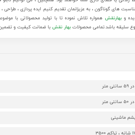
دگی یا فضای کاری شما خواهند بود. همچنین ، می توانیم تابلو ف
سبت های گوناگون ، به عزیزانمان تقدیم کنیم. ایده پردازی ، طراحی ، ب
یده و
بهارنقش
همواره تلاش نموده تا با تولید محصولاتی با موضوع
 نوع سلیقه باشد.تمامی محصولات
بهار نقش
با ضمانت کیفیت و تضمین ب
یشم ماشینی
کم 3500