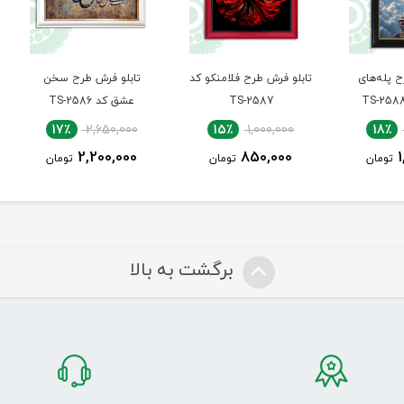
ای
تابلو فرش طرح فلامنکو کد
تابلو فرش طرح سخن
تابلو
TS-2587
عشق کد TS-2586
00
17٪
2,650,000
15٪
1,000,000
0
2,200,000
850,000
ن
تومان
تومان
برگشت به بالا