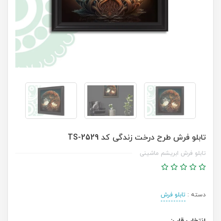
تابلو فرش طرح درخت زندگی کد TS-2529
تابلو فرش ابریشم ماشینی
دسته :
تابلو فرش
انتخاب قاب: