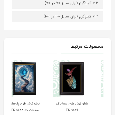
3.2 کیلوگرم (برای سایز 70 در 70)
6.3 کیلوگرم (برای سایز 100 در 100)
محصولات مرتبط
تابلو فرش طرح سماع کد
تابلو فرش طرح پله‌های
تاب
TS-2589
سعادت کد TS-2588