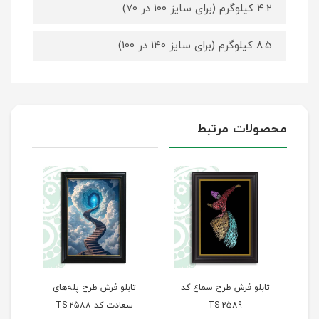
4.2 کیلوگرم (برای سایز 100 در 70)
8.5 کیلوگرم (برای سایز 140 در 100)
محصولات مرتبط
تابلو فرش طرح سماع کد
تابلو فرش طرح پله‌های
تاب
TS-2589
سعادت کد TS-2588