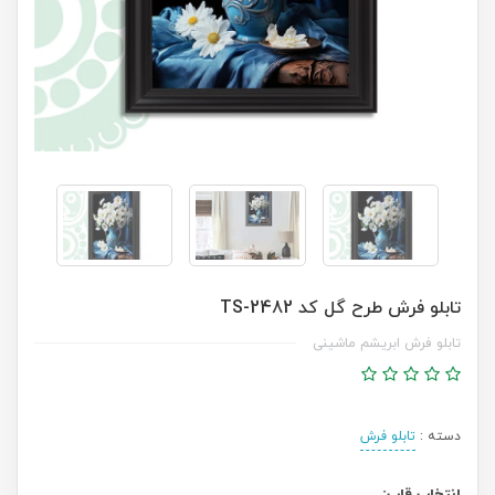
تابلو فرش طرح گل کد TS-2482
تابلو فرش ابریشم ماشینی
دسته :
تابلو فرش
انتخاب قاب: