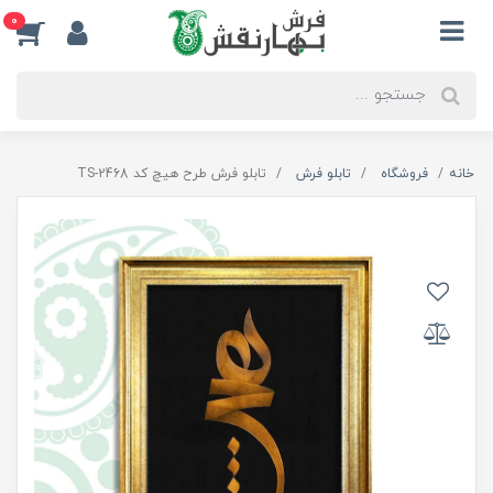
0
خانه
فروشگاه
تابلو فرش
تابلو فرش طرح هیچ کد TS-2468