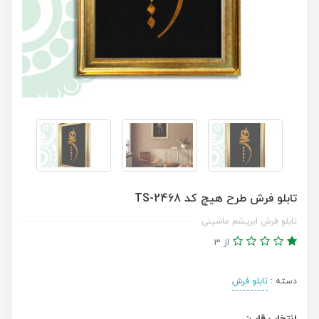
تابلو فرش طرح هیچ کد TS-2468
تابلو فرش ابریشم ماشینی
از 3
دسته :
تابلو فرش
انتخاب قاب: