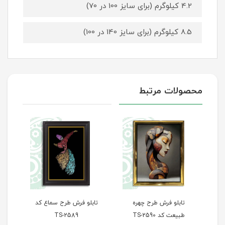
4.2 کیلوگرم (برای سایز 100 در 70)
8.5 کیلوگرم (برای سایز 140 در 100)
محصولات مرتبط
تابلو فرش طرح سماع کد
تابلو فرش طرح پله‌های
تاب
TS-2589
سعادت کد TS-2588