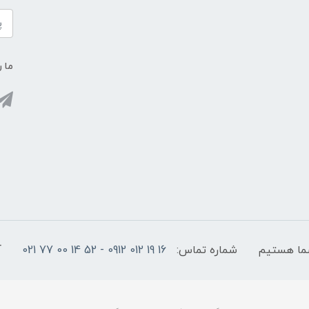
ما ر
شماره تماس:
16 19 012 0912 - 52 14 00 77 021
آ