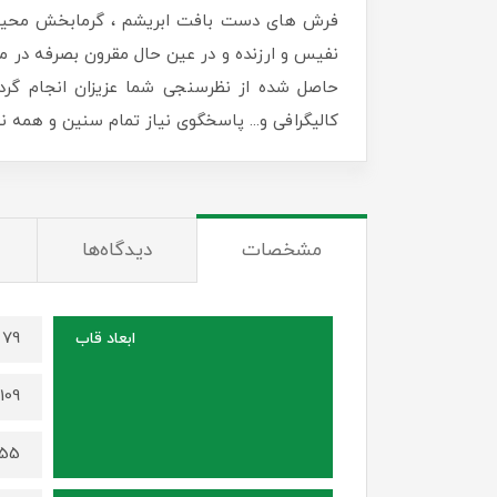
فرش های دست بافت ابریشم ، گرمابخش محیط زن
نفیس و ارزنده و در عین حال مقرون بصرفه در منا
حاصل شده از نظرسنجی شما عزیزان انجام گرد
کالیگرافی و... پاسخگوی نیاز تمام سنین و همه
مشخصات
دیدگاه‌ها
79 در 59 سانتی متر (برای سایز 70 در 50)
ابعاد قاب
109 در 79 سانتی متر (برای سایز 100 در 70)
155 در 115 سانتی متر (برای سایز 0