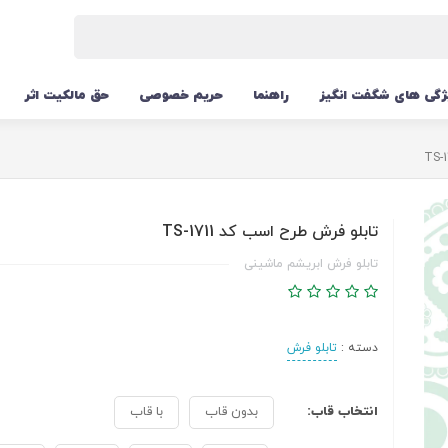
ژگی های شگفت انگیز
راهنما
حریم خصوصی
حق مالکیت اثر
تابلو فرش طرح اسب کد TS-1711
تابلو فرش ابریشم ماشینی
دسته :
تابلو فرش
انتخاب قاب:
بدون قاب
با قاب