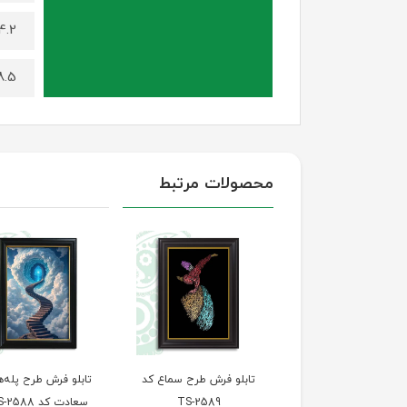
4.2 کیلوگرم (برای سایز 100 در
8.5 کیلوگرم (برای سایز 140 د
محصولات مرتبط
تابلو فرش طرح چهره
تابلو فرش طرح سماع کد
تابلو فرش طرح پله‌ه
طبیعت کد TS-2590
TS-2589
سعادت کد TS-2588