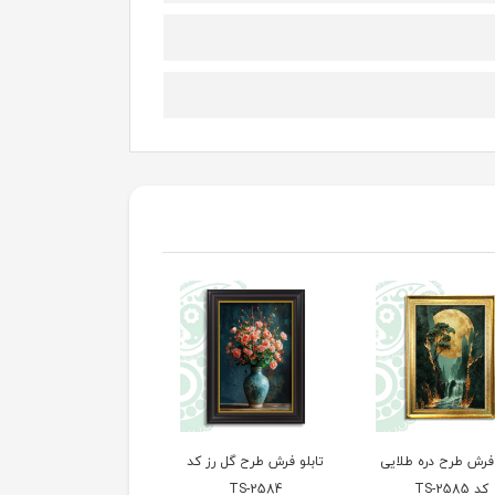
 فرش طرح دره طلایی
تابلو فرش طرح گل رز کد
تابلو فرش طرح هنری ک
کد TS-2585
TS-2584
TS-2583