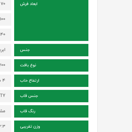
70 در 50 سانتی متر
ابعاد فرش
100 در 70 سانتی متر
140 در 100 سانتی م
ابر
جنس
1700 شانه ، ترا
نوع بافت
4 میلی متر
ارتفاع خاب
ITY
جنس قاب
مشک
رنگ قاب
2.3 کیلوگرم (برای سایز 70 در
وزن تقریبی