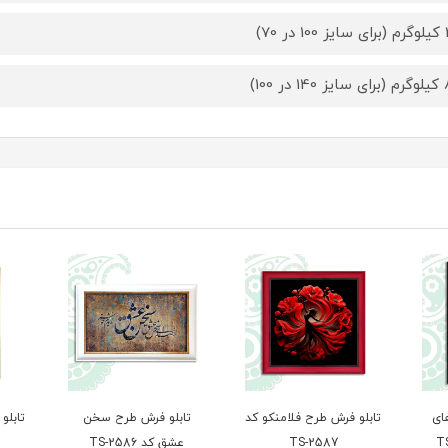
 70)
ر 100)
ای
تابلو فرش طرح فلامنکو کد
تابلو فرش طرح سخن
تابلو
TS-2587
عشق کد TS-2586