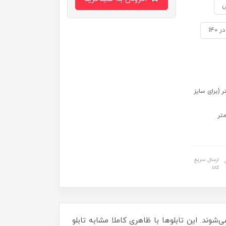
ی
 سایز 70 در 50) 109 در 79 سانتی متر (برای سایز
ارسال سریع
کالا
‌شوند. این تابلوها با ظاهری کاملا مشابه تابلو