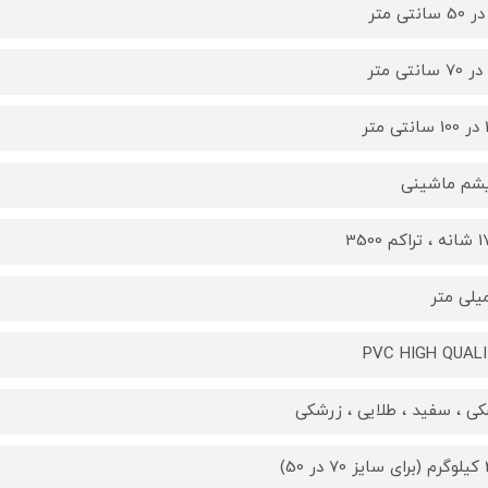
تر
یشم ماشینی
کم 3500
PVC HIGH QUAL
ی ، سفید ، طلایی ، زرشکی
 50)