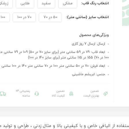
انتخاب رنگ قاب:
مشکی
سفید
طلایی
زرشک
انتخاب سایز (سانتی متر):
50 در 70
70 در 100
100 در 140
ویژگی‌های محصول
ارسال: ارسال 7 روز کاری
ابعاد قاب: 79 در 59 سانتی متر (برای
100 در 70) 155 در 115 سانتی متر (برای سایز 140 در 100)
ابعاد فرش: 70 در 50 سانتی متر 100 در 70 سانتی متر 140 در 100 سانتی متر
جنس: ابریشم ماشینی
تضمین
تضمین
پشتیبانی 24
بهترین قیمت
کیفیت کالا
ساعته
ستفاده از الیافی خاص و با کیفیتی بالا و مثال زدنی ، طراحی و تولید می