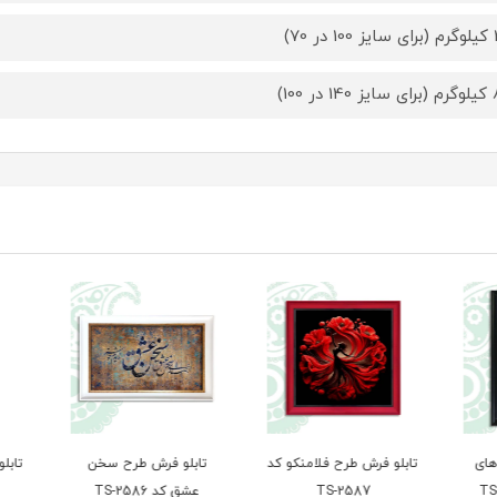
 70)
ر 100)
ای
تابلو فرش طرح فلامنکو کد
تابلو فرش طرح سخن
تابلو
TS-2587
عشق کد TS-2586