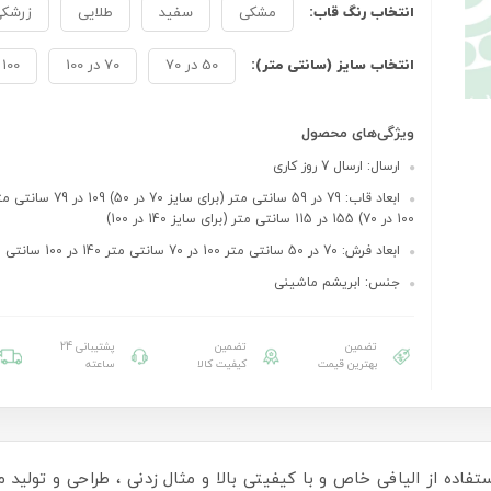
انتخاب رنگ قاب:
مشکی
سفید
طلایی
زرشک
انتخاب سایز (سانتی متر):
50 در 70
70 در 100
100 در 140
ویژگی‌های محصول
ارسال: ارسال 7 روز کاری
ابعاد قاب: 79 در 59 سانتی متر (برای
100 در 70) 155 در 115 سانتی متر (برای سایز 140 در 100)
ابعاد فرش: 70 در 50 سانتی متر 100 در 70 سانتی متر 140 در 100 سانتی متر
جنس: ابریشم ماشینی
تضمین
تضمین
پشتیبانی 24
بهترین قیمت
کیفیت کالا
ساعته
ستفاده از الیافی خاص و با کیفیتی بالا و مثال زدنی ، طراحی و تولید می