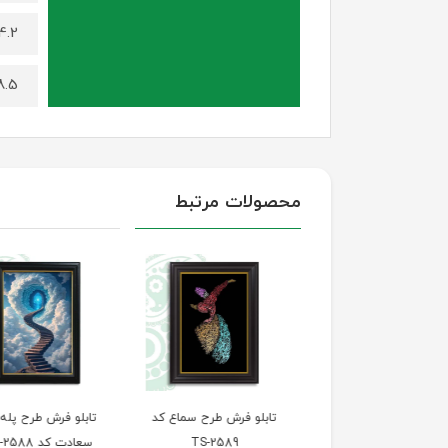
4.2 کیلوگرم (برای سایز 100 در
8.5 کیلوگرم (برای سایز 140 د
محصولات مرتبط
تابلو فرش طرح چهره
تابلو فرش طرح سماع کد
تابلو فرش طرح پله‌ه
طبیعت کد TS-2590
TS-2589
سعادت کد TS-2588