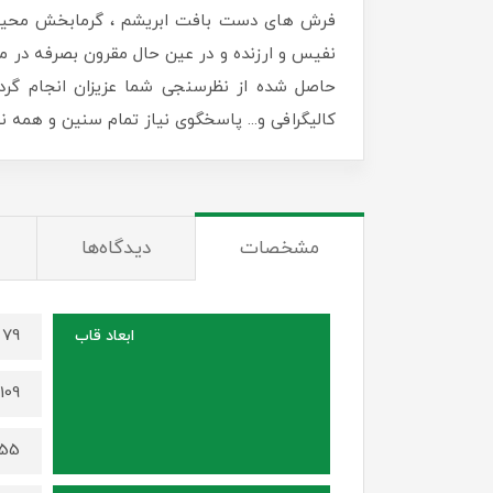
فرش های دست بافت ابریشم ، گرمابخش محیط زن
نفیس و ارزنده و در عین حال مقرون بصرفه در منا
حاصل شده از نظرسنجی شما عزیزان انجام گرد
کالیگرافی و... پاسخگوی نیاز تمام سنین و همه
مشخصات
دیدگاه‌ها
79 در 59 سانتی متر (برای سایز 70 در 50)
ابعاد قاب
109 در 79 سانتی متر (برای سایز 100 در 70)
155 در 115 سانتی متر (برای سایز 0