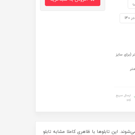
ی
 سایز 70 در 50) 109 در 79 سانتی متر (برای سایز
ارسال سریع
کالا
‌شوند. این تابلوها با ظاهری کاملا مشابه تابلو