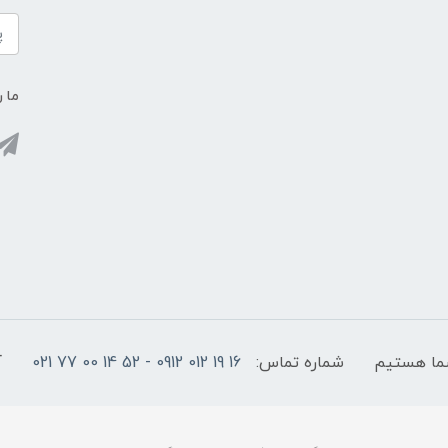
ما ر
شماره تماس:
16 19 012 0912 - 52 14 00 77 021
آ