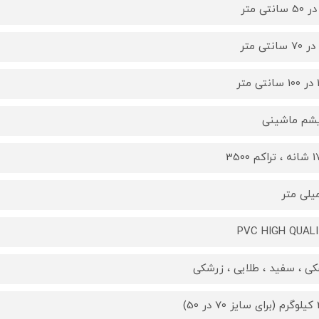
تر
یشم ماشینی
کم 3500
PVC HIGH QUAL
ی ، سفید ، طلایی ، زرشکی
 50)