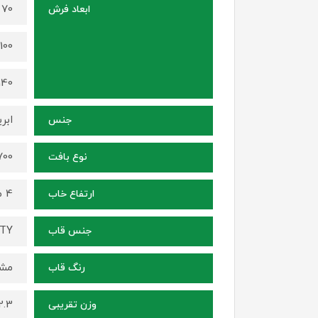
70 در 50 سانتی متر
ابعاد فرش
100 در 70 سانتی متر
140 در 100 سانتی م
ابر
جنس
1700 شانه ، ترا
نوع بافت
4 میلی متر
ارتفاع خاب
ITY
جنس قاب
مشک
رنگ قاب
2.3 کیلوگرم (برای سایز 70 در
وزن تقریبی