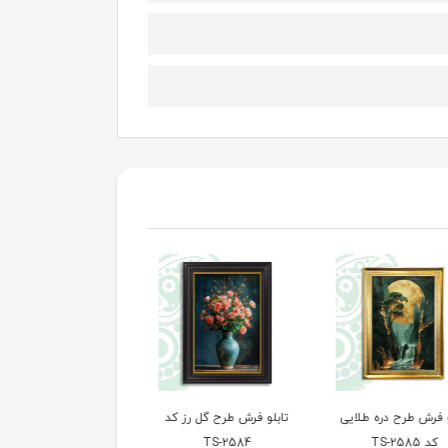
 فرش طرح دره طلایی
تابلو فرش طرح گل رز کد
تابلو فرش طرح هنری ک
کد TS-2585
TS-2584
TS-2583