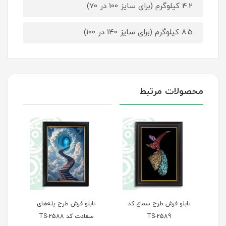
4.2 کیلوگرم (برای سایز 100 در 70)
8.5 کیلوگرم (برای سایز 140 در 100)
محصولات مرتبط
تابلو فرش طرح سماع کد
تابلو فرش طرح پله‌های
تاب
TS-2589
سعادت کد TS-2588