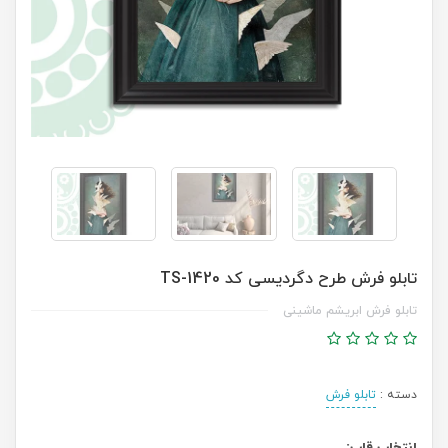
تابلو فرش طرح دگردیسی کد TS-1420
تابلو فرش ابریشم ماشینی
دسته :
تابلو فرش
انتخاب قاب: