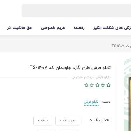
ژگی های شگفت انگیز
راهنما
حریم خصوصی
حق مالکیت اثر
TS-14
تابلو فرش طرح گارد جاویدان کد TS-1407
تابلو فرش ابریشم ماشینی
دسته :
تابلو فرش
انتخاب قاب:
بدون قاب
با قاب