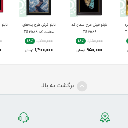
ه
تابلو فرش طرح سماع کد
تابلو فرش طرح پله‌های
تابلو
TS-2589
سعادت کد TS-2588
00
18٪
1,700,000
18٪
1,150,000
0
1,400,000
950,000
تومان
تومان
برگشت به بالا