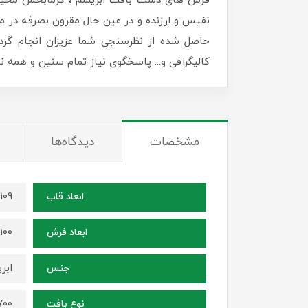
فرش های دست بافت ابریشم ، گرمابخش محیط زن
نفیس و ارزنده و در عین حال مقرون بصرفه در منا
حاصل شده از نظرسنجی شما عزیزان انجام گرد
کالیگرافی و... پاسخگوی نیاز تمام سنین و همه
مشخصات
دیدگاه‌ها
109 در 79 سانتی متر
ابعاد قاب
100 در 70 سانتی متر
ابعاد فرش
ابر
جنس
1700 شانه ، ترا
نوع بافت