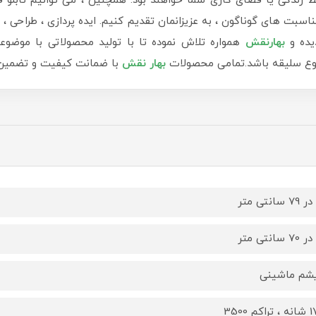
دگی یا فضای کاری شما خواهند بود. همچنین ، می توانیم تابلو ف
سبت های گوناگون ، به عزیزانمان تقدیم کنیم. ایده پردازی ، طراحی ، ب
یده و
بهارنقش
همواره تلاش نموده تا با تولید محصولاتی با موضوع
 نوع سلیقه باشد.تمامی محصولات
بهار نقش
با ضمانت کیفیت و تضمین ب
یشم ماشینی
کم 3500