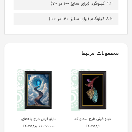
4.2 کیلوگرم (برای سایز 100 در 70)
8.5 کیلوگرم (برای سایز 140 در 100)
محصولات مرتبط
تابلو فرش طرح سماع کد
تابلو فرش طرح پله‌های
تاب
TS-2589
سعادت کد TS-2588