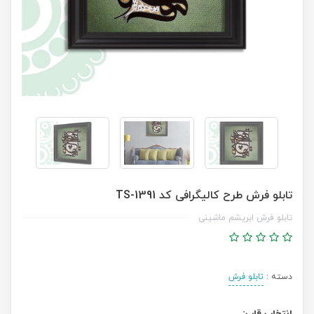
تابلو فرش طرح کالیگرافی کد TS-1391
تابلو فرش ابریشم ماشینی
دسته :
تابلو فرش
انتخاب قاب: