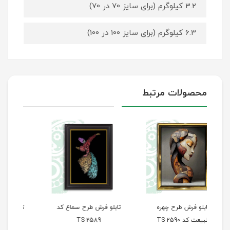
3.2 کیلوگرم (برای سایز 70 در 70)
6.3 کیلوگرم (برای سایز 100 در 100)
محصولات مرتبط
تابلو فرش طرح سماع کد
تابلو فرش طرح پله‌های
تاب
TS-2589
سعادت کد TS-2588