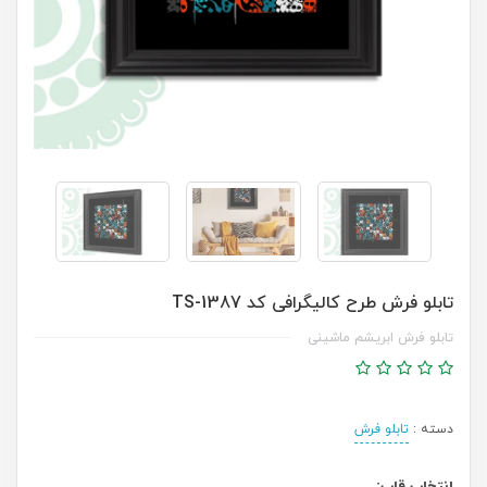
تابلو فرش طرح کالیگرافی کد TS-1387
تابلو فرش ابریشم ماشینی
دسته :
تابلو فرش
انتخاب قاب: