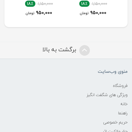
18٪
1,700,000
18٪
1,150,000
18
1,400,000
950,000
مان
تومان
تومان
برگشت به بالا
منوی وب‌سایت
فروشگاه
ویژگی های شگفت انگیز
خانه
راهنما
حریم خصوصی
حق مالکیت اثر