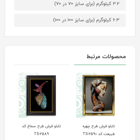
3.2 کیلوگرم (برای سایز 70 در 70)
6.3 کیلوگرم (برای سایز 100 در 100)
محصولات مرتبط
چهره
تابلو فرش طرح سماع کد
تابلو فرش طرح پله‌های
TS-2589
سعادت کد TS-2588