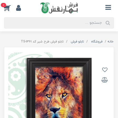
0
خانه
فروشگاه
تابلو فرش
تابلو فرش طرح شیر کد TS-1361