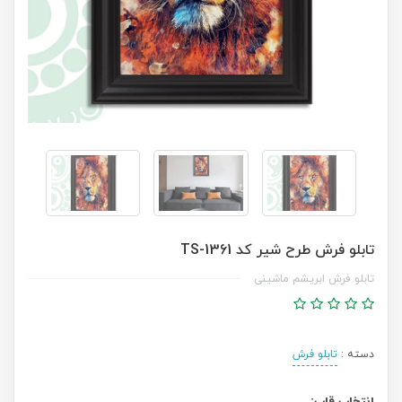
تابلو فرش طرح شیر کد TS-1361
تابلو فرش ابریشم ماشینی
دسته :
تابلو فرش
انتخاب قاب: