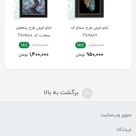
تابلو فرش طرح سماع کد
تابلو فرش طرح پله‌های
تاب
TS-2589
سعادت کد TS-2588
18٪
1,700,000
18٪
1,150,000
1,400,000
950,000
تومان
تومان
برگشت به بالا
منوی وب‌سایت
فروشگاه