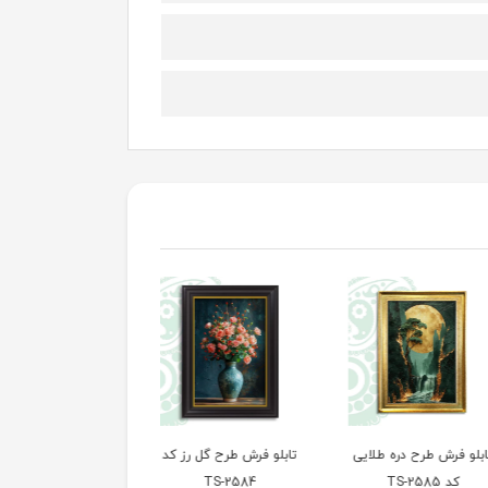
 فرش طرح دره طلایی
تابلو فرش طرح گل رز کد
تابلو فرش طرح هنری ک
کد TS-2585
TS-2584
TS-2583