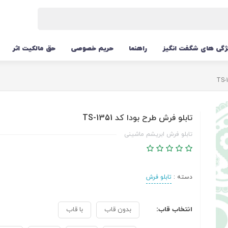
ژگی های شگفت انگیز
راهنما
حریم خصوصی
حق مالکیت اثر
تابلو فرش طرح بودا کد TS-1351
تابلو فرش ابریشم ماشینی
دسته :
تابلو فرش
انتخاب قاب:
بدون قاب
با قاب