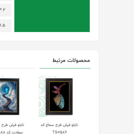
4.2 کیلوگرم (برای سایز 100 در
8.5 کیلوگرم (برای سایز 140 د
محصولات مرتبط
تابلو فرش طرح چهره
تابلو فرش طرح سماع کد
تابلو فرش طرح پله‌ه
طبیعت کد TS-2590
TS-2589
سعادت کد TS-2588