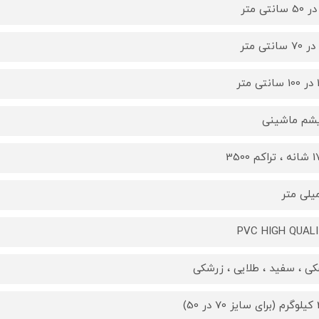
تر
یشم ماشینی
کم 3500
PVC HIGH QUAL
ی ، سفید ، طلایی ، زرشکی
 50)