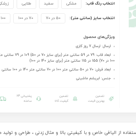
انتخاب رنگ قاب:
مشکی
سفید
طلایی
زرشک
انتخاب سایز (سانتی متر):
50 در 70
70 در 100
100 در 140
ویژگی‌های محصول
ارسال: ارسال 7 روز کاری
ابعاد قاب: 79 در 59 سانتی متر (برای
100 در 70) 155 در 115 سانتی متر (برای سایز 140 در 100)
ابعاد فرش: 70 در 50 سانتی متر 100 در 70 سانتی متر 140 در 100 سانتی متر
جنس: ابریشم ماشینی
تضمین
تضمین
پشتیبانی 24
بهترین قیمت
کیفیت کالا
ساعته
ستفاده از الیافی خاص و با کیفیتی بالا و مثال زدنی ، طراحی و تولید می