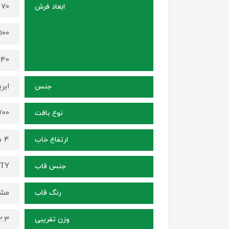
70 در 50 سانتی متر
ابعاد فرش
100 در 70 سانتی متر
140 در 100 سانتی م
ابر
جنس
1700 شانه ، ترا
نوع بافت
4 میلی متر
ارتفاع خاب
ITY
جنس قاب
مشک
رنگ قاب
2.3 کیلوگرم (برای سایز 70 در
وزن تقریبی