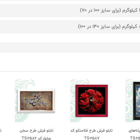
 70)
ر 100)
ای
تابلو فرش طرح فلامنکو کد
تابلو فرش طرح سخن
تابلو
TS-2587
عشق کد TS-2586