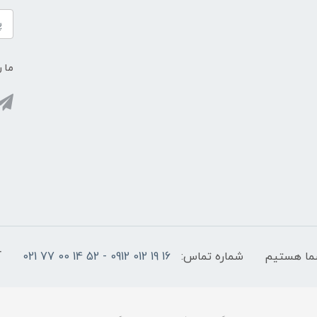
ما ر
شماره تماس:
16 19 012 0912 - 52 14 00 77 021
آ