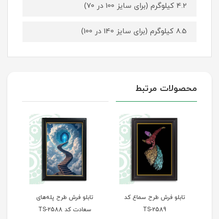
4.2 کیلوگرم (برای سایز 100 در 70)
8.5 کیلوگرم (برای سایز 140 در 100)
محصولات مرتبط
تابلو فرش طرح سماع کد
تابلو فرش طرح پله‌های
تاب
TS-2589
سعادت کد TS-2588