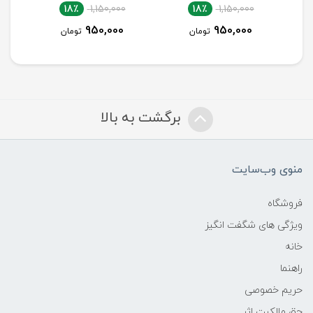
18٪
1,700,000
18٪
1,150,000
18٪
1
1,400,000
950,000
95
تومان
تومان
تومان
برگشت به بالا
منوی وب‌سایت
فروشگاه
ویژگی های شگفت انگیز
خانه
راهنما
حریم خصوصی
حق مالکیت اثر