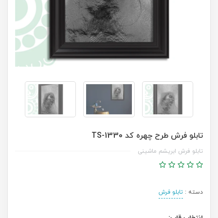
تابلو فرش طرح چهره کد TS-1330
تابلو فرش ابریشم ماشینی
دسته :
تابلو فرش
انتخاب قاب: