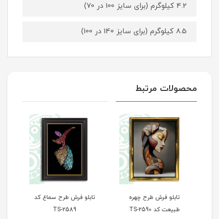
4.2 کیلوگرم (برای سایز 100 در 70)
8.5 کیلوگرم (برای سایز 140 در 100)
محصولات مرتبط
ش طرح چهره
تابلو فرش طرح سماع کد
تابلو فرش طرح پله‌های
TS-
TS-2589
سعادت کد TS-2588