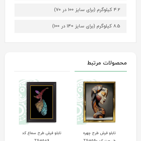
4.2 کیلوگرم (برای سایز 100 در 70)
8.5 کیلوگرم (برای سایز 140 در 100)
محصولات مرتبط
ه
تابلو فرش طرح سماع کد
تابلو فرش طرح پله‌های
تا
TS-2589
سعادت کد TS-2588