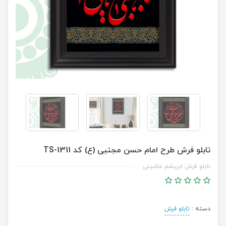
تابلو فرش طرح امام حسن مجتبی (ع) کد TS-1311
تابلو فرش ابریشم ماشینی
دسته :
تابلو فرش