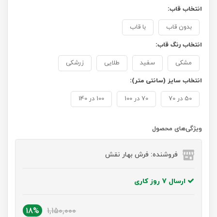
انتخاب قاب:
بدون قاب
با قاب
انتخاب رنگ قاب:
مشکی
سفید
طلایی
زرشکی
انتخاب سایز (سانتی متر):
50 در 70
70 در 100
100 در 140
ویژگی‌های محصول
فروشنده: فرش بهار نقش
ارسال 7 روز کاری
18%
1,150,000