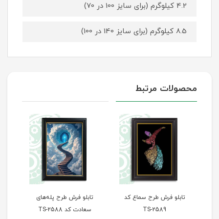
4.2 کیلوگرم (برای سایز 100 در 70)
8.5 کیلوگرم (برای سایز 140 در 100)
محصولات مرتبط
تابلو فرش طرح سماع کد
تابلو فرش طرح پله‌های
تاب
TS-2589
سعادت کد TS-2588