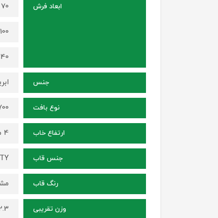
70 در 50 سانتی متر
ابعاد فرش
100 در 70 سانتی متر
140 در 100 سانتی م
ابر
جنس
1700 شانه ، ترا
نوع بافت
4 میلی متر
ارتفاع خاب
ITY
جنس قاب
مشک
رنگ قاب
2.3 کیلوگرم (برای سایز 70 در
وزن تقریبی