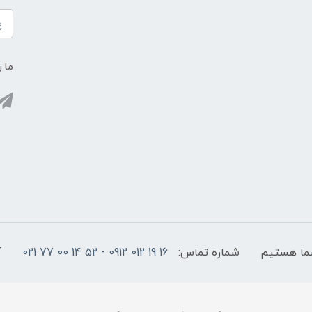
ما ر
شماره تماس:
16 19 012 0912 - 52 14 00 77 021
آ