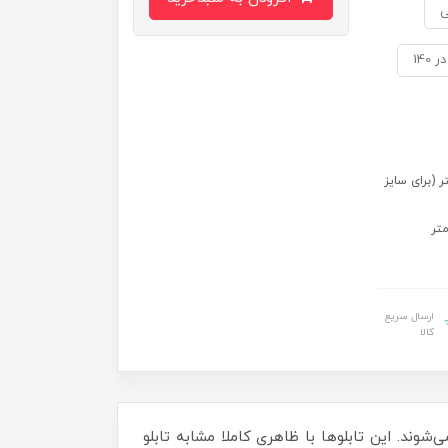
ی
 سایز 70 در 50) 109 در 79 سانتی متر (برای سایز
ارسال سریع
کالا
‌شوند. این تابلوها با ظاهری کاملا مشابه تابلو