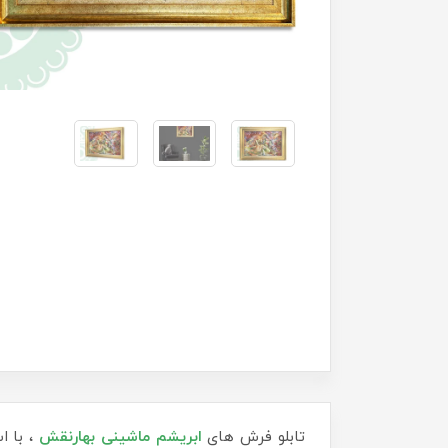
تابلو فرش های
ابریشم ماشینی
بهارنقش
، با ا