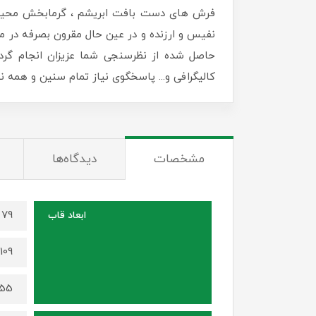
فرش های دست بافت ابریشم ، گرمابخش محیط زن
نفیس و ارزنده و در عین حال مقرون بصرفه در منا
حاصل شده از نظرسنجی شما عزیزان انجام گرد
کالیگرافی و... پاسخگوی نیاز تمام سنین و همه
مشخصات
دیدگاه‌ها
79 در 59 سانتی متر (برای سایز 70 در 50)
ابعاد قاب
109 در 79 سانتی متر (برای سایز 100 در 70)
155 در 115 سانتی متر (برای سایز 0