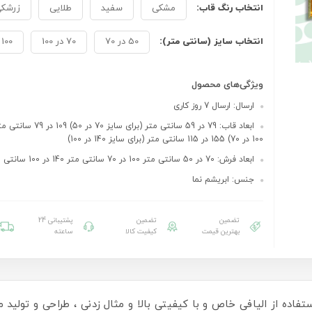
انتخاب رنگ قاب:
مشکی
سفید
طلایی
زرشک
انتخاب سایز (سانتی متر):
50 در 70
70 در 100
100 در 140
ویژگی‌های محصول
ارسال: ارسال 7 روز کاری
ابعاد قاب: 79 در 59 سانتی متر (برای
100 در 70) 155 در 115 سانتی متر (برای سایز 140 در 100)
ابعاد فرش: 70 در 50 سانتی متر 100 در 70 سانتی متر 140 در 100 سانتی متر
جنس: ابریشم نما
تضمین
تضمین
پشتیبانی 24
بهترین قیمت
کیفیت کالا
ساعته
ستفاده از الیافی خاص و با کیفیتی بالا و مثال زدنی ، طراحی و تولید می