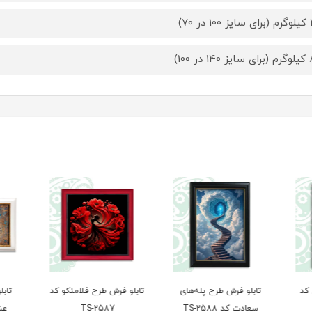
 70)
ر 100)
ای
تابلو فرش طرح فلامنکو کد
تابلو فرش طرح سخن
تابلو
TS-2587
عشق کد TS-2586