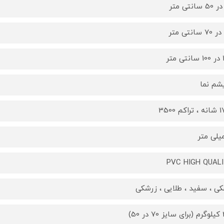
تر
یشم نما
کم 3500
PVC HIGH QUAL
ی ، سفید ، طلایی ، زرشکی
 50)