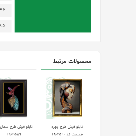
4.2 کیلوگرم (برای سایز 100 در
8.5 کیلوگرم (برای سایز 140 د
محصولات مرتبط
تابلو فرش طرح چهره
تابلو فرش طرح سماع کد
تابلو فرش طرح پله‌ه
طبیعت کد TS-2590
TS-2589
سعادت کد TS-2588