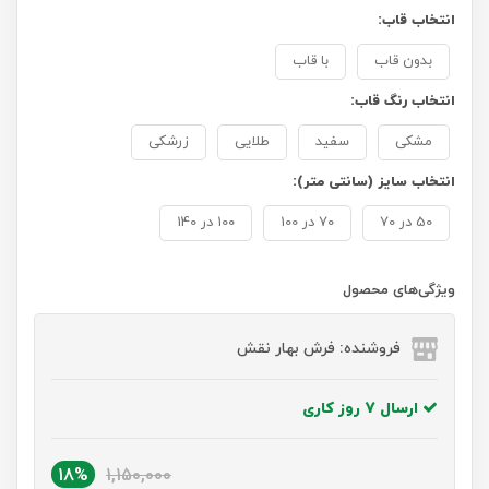
انتخاب قاب:
بدون قاب
با قاب
انتخاب رنگ قاب:
مشکی
سفید
طلایی
زرشکی
انتخاب سایز (سانتی متر):
50 در 70
70 در 100
100 در 140
ویژگی‌های محصول
فروشنده: فرش بهار نقش
ارسال 7 روز کاری
18%
1,150,000