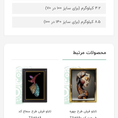
4.2 کیلوگرم (برای سایز 100 در 70)
8.5 کیلوگرم (برای سایز 140 در 100)
محصولات مرتبط
تابلو فرش طرح سماع کد
تابلو فرش طرح پله‌های
تاب
TS-2589
سعادت کد TS-2588