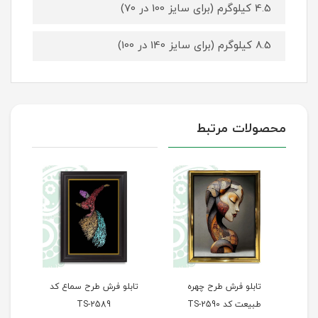
4.5 کیلوگرم (برای سایز 100 در 70)
8.5 کیلوگرم (برای سایز 140 در 100)
محصولات مرتبط
یمی
تابلو فرش طرح چهره
تابلو فرش طرح سماع کد
تا
طبیعت کد TS-2590
TS-2589
س