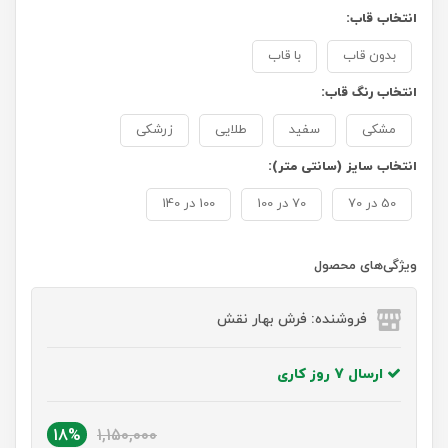
انتخاب قاب:
بدون قاب
با قاب
انتخاب رنگ قاب:
مشکی
سفید
طلایی
زرشکی
انتخاب سایز (سانتی متر):
50 در 70
70 در 100
100 در 140
ویژگی‌های محصول
فروشنده: فرش بهار نقش
ارسال 7 روز کاری
18%
1,150,000