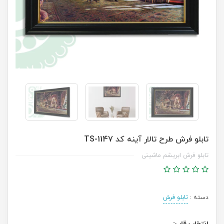
تابلو فرش طرح تالار آینه کد TS-1147
تابلو فرش ابریشم ماشینی
دسته :
تابلو فرش
انتخاب قاب: