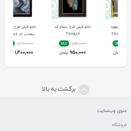
تابلو فرش طرح سماع کد
تابلو فرش طرح پله‌های
تاب
TS-2589
سعادت کد TS-2588
18٪
1,700,000
18٪
1,150,000
1,400,000
950,000
تومان
تومان
برگشت به بالا
منوی وب‌سایت
فروشگاه