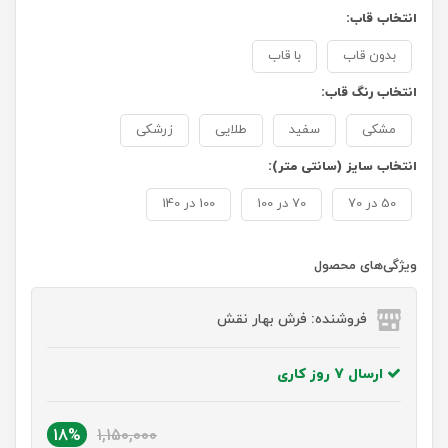
انتخاب قاب:
بدون قاب
با قاب
انتخاب رنگ قاب:
مشکی
سفید
طلایی
زرشکی
انتخاب سایز (سانتی متر):
50 در 70
70 در 100
100 در 140
ویژگی‌های محصول
فروشنده: فرش بهار نقش
ارسال 7 روز کاری
18%
1,150,000