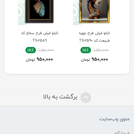
ره
تابلو فرش طرح سماع کد
تابلو فرش طرح پله‌های
TS-2589
سعادت کد TS-2588
18٪
1,700,000
18٪
1,150,000
1,400,000
950,000
ن
تومان
تومان
برگشت به بالا
منوی وب‌سایت
فروشگاه