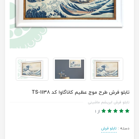
تابلو فرش طرح موج عظیم کاناگاوا کد TS-1138
تابلو فرش ابریشم ماشینی
از 1
دسته :
تابلو فرش