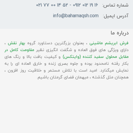
شماره تماس:
16 19 012 0912 - 52 14 00 77 021
آدرس ایمیل:
info@baharnaqsh.com
درباره ما
فرش ابریشم ماشینی
، بعنوان بزرگترین دستاورد گروه
بهار نقش
،
دارای ویژگی های فوق العاده و شگفت انگیزی نظیر
مقاومت کامل در
مقابل محلول سفید کننده (وایتکس)
و کیفیت بافت بالا و رنگ های
بکار رفته نامحدود بوده و جلوه بصری زنده و خارق العاده ای را به
نمایش میگذارد. امید است با تلاش مستمر و خلاقیت روز افزون ،
همچنان مثل گذشته ، میهمان فضای گرمتان باشیم.