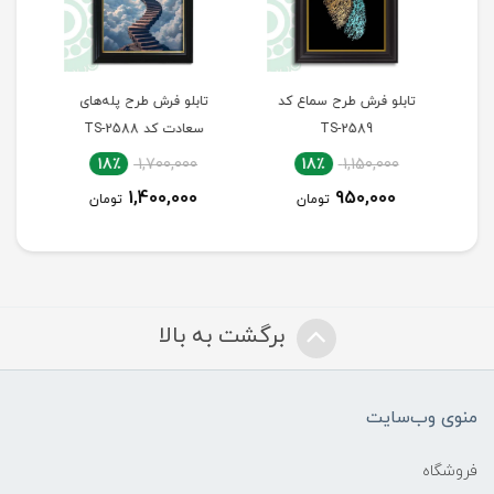
تابلو فرش طرح سماع کد
تابلو فرش طرح پله‌های
تاب
TS-2589
سعادت کد TS-2588
18٪
1,700,000
18٪
1,150,000
1,400,000
950,000
تومان
تومان
برگشت به بالا
منوی وب‌سایت
فروشگاه