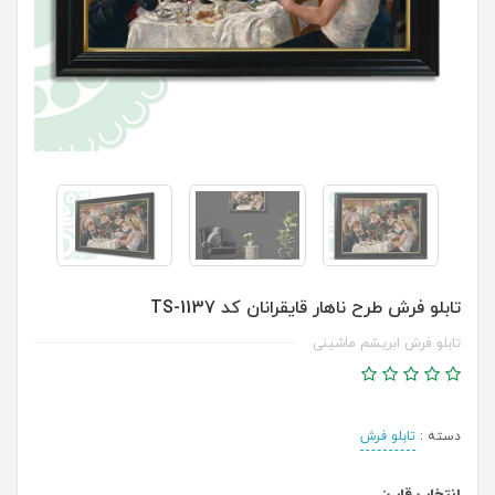
تابلو فرش طرح ناهار قایقرانان کد TS-1137
تابلو فرش ابریشم ماشینی
دسته :
تابلو فرش
انتخاب قاب: