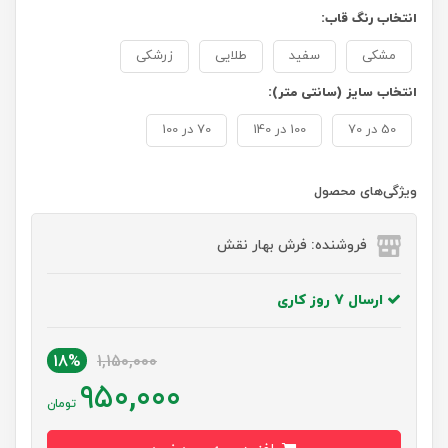
انتخاب رنگ قاب:
مشکی
سفید
طلایی
زرشکی
انتخاب سایز (سانتی متر):
50 در 70
100 در 140
70 در 100
ویژگی‌های محصول
فروشنده: فرش بهار نقش
ارسال 7 روز کاری
18%
1,150,000
950,000
تومان