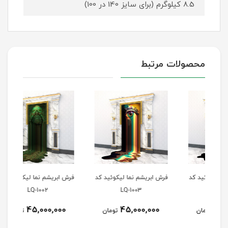
8.5 کیلوگرم (برای سایز 140 در 100)
محصولات مرتبط
 کد
فرش ابریشم نما لیکوئید کد
فرش ابریشم نما لیکوئید کد
گلیم
LQ-1002
LQ-1003
45,000,000
45,000,000
تومان
تومان