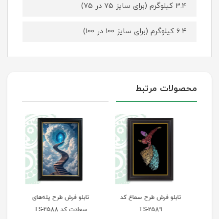
3.4 کیلوگرم (برای سایز 75 در 75)
6.4 کیلوگرم (برای سایز 100 در 100)
محصولات مرتبط
تابلو فرش طرح سماع کد
تابلو فرش طرح پله‌های
تاب
TS-2589
سعادت کد TS-2588