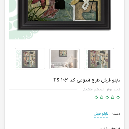
تابلو فرش طرح انتزاعی کد TS-1061
تابلو فرش ابریشم ماشینی
دسته :
تابلو فرش
انتخاب قاب: