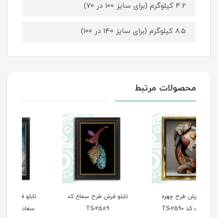
4.2 کیلوگرم (برای سایز 100 در 70)
8.5 کیلوگرم (برای سایز 140 در 100)
محصولات مرتبط
تابلو فرش طرح سماع کد
تابلو فرش طرح پله‌های
تاب
TS-2589
سعادت کد TS-2588