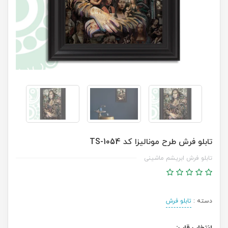
تابلو فرش طرح مونالیزا کد TS-1054
تابلو فرش ابریشم ماشینی
دسته :
تابلو فرش
انتخاب قاب: