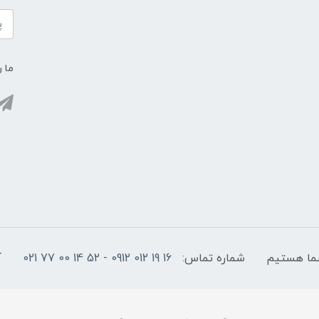
ما ر
شماره تماس:
16 19 012 0912 - 52 14 00 77 021
آ