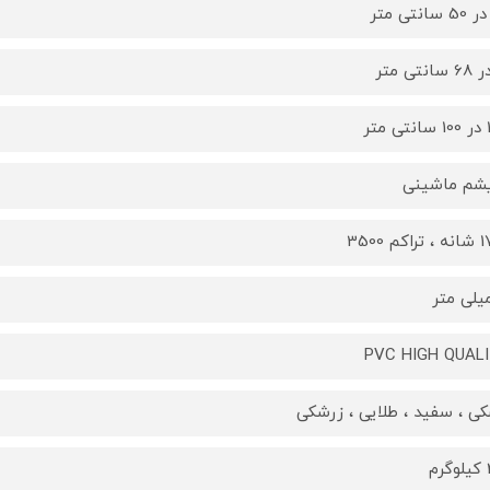
تر
یشم ماشینی
کم 3500
PVC HIGH QUAL
ی ، سفید ، طلایی ، زرشکی
م