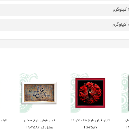
م
رم
ای
تابلو فرش طرح فلامنکو کد
تابلو فرش طرح سخن
تابلو
TS-2587
عشق کد TS-2586