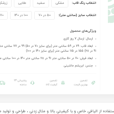
انتخاب رنگ قاب:
مشکی
سفید
طلایی
زرشک
انتخاب سایز (سانتی متر):
50 در 70
100 در 140
70 در 100
ویژگی‌های محصول
ارسال: ارسال 7 روز کاری
ابعاد قاب: 79 در 59 سانتی متر (برای س
91 در 68) 155 در 115 سانتی متر (برای سایز 140 در 100)
ابعاد فرش: 70 در 50 سانتی متر 91 در 68 سانتی متر 140 در 100 سانتی متر
جنس: ابریشم ماشینی
تضمین
تضمین
پشتیبانی 24
بهترین قیمت
کیفیت کالا
ساعته
ستفاده از الیافی خاص و با کیفیتی بالا و مثال زدنی ، طراحی و تولید می