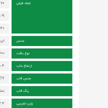
70 در 50 سانتی متر
ابعاد فرش
91 در 68 سانتی متر
140 در 100 سانتی م
ابر
جنس
1700 شانه ، ترا
نوع بافت
4 میلی متر
ارتفاع خاب
ITY
جنس قاب
مشک
رنگ قاب
2.3 کیلوگر
وزن تقریبی