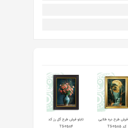
 فرش طرح دره طلایی
تابلو فرش طرح گل رز کد
تابلو فرش طرح هنری ک
کد TS-2585
TS-2584
TS-2583