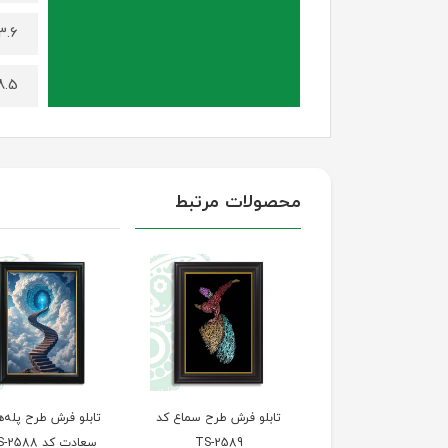
3.6 کیلوگر
8.5 کیلوگ
محصولات مرتبط
تابلو فرش طرح چهره
تابلو فرش طرح سماع کد
تابلو فرش طرح پله‌ه
طبیعت کد TS-2590
TS-2589
سعادت کد TS-2588