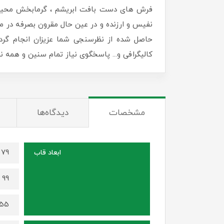
فرش های دست بافت ابریشم ، گرمابخش محیط زن
نفیس و ارزنده و در عین حال مقرون بصرفه در منا
حاصل شده از نظرسنجی شما عزیزان انجام گرد
کالیگرافی و... پاسخگوی نیاز تمام سنین و همه
مشخصات
دیدگاه‌ها
79 در 59 سانتی متر (برای سایز 70 در 50)
ابعاد قاب
99 در 77 سانتی متر (برای سایز 91 در 68)
155 در 115 سانتی متر (برای سایز 0