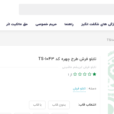
ژگی های شگفت انگیز
راهنما
حریم خصوصی
حق مالکیت اثر
تابلو فرش طرح چهره کد TS-1043
تابلو فرش ابریشم ماشینی
از 1
دسته :
تابلو فرش
انتخاب قاب:
بدون قاب
با قاب