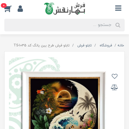
0
خانه
فروشگاه
تابلو فرش
تابلو فرش طرح یین یانگ کد TS-1035