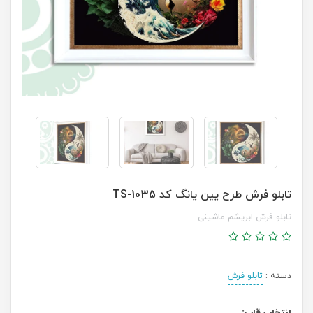
تابلو فرش طرح یین یانگ کد TS-1035
تابلو فرش ابریشم ماشینی
دسته :
تابلو فرش
انتخاب قاب: