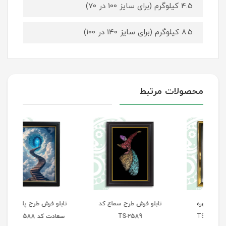
4.5 کیلوگرم (برای سایز 100 در 70)
8.5 کیلوگرم (برای سایز 140 در 100)
محصولات مرتبط
تابلو فرش طرح سماع کد
تابلو فرش طرح پله‌های
تاب
TS-2589
سعادت کد TS-2588