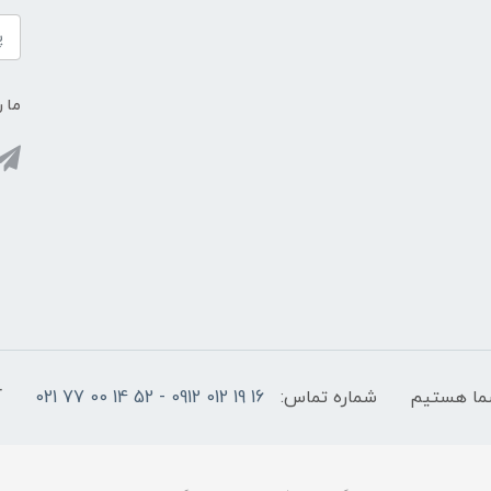
ما ر
شماره تماس:
16 19 012 0912 - 52 14 00 77 021
آ