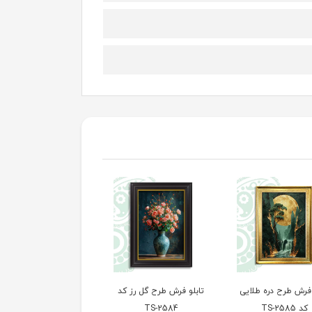
 فرش طرح دره طلایی
تابلو فرش طرح گل رز کد
تابلو فرش طرح هنری ک
کد TS-2585
TS-2584
TS-2583