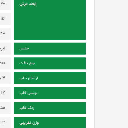
70 در 50 سانتی متر
ابعاد فرش
116 در 68 سانتی متر
140 در 100 سانتی م
ابر
جنس
1700 شانه ، ترا
نوع بافت
4 میلی متر
ارتفاع خاب
ITY
جنس قاب
مشک
رنگ قاب
2.3 کیلوگرم (برای سایز 70 در
وزن تقریبی