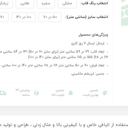
انتخاب رنگ قاب:
مشکی
سفید
طلایی
زرشک
انتخاب سایز (سانتی متر):
50 در 70
100 در 140
70 در 100
ویژگی‌های محصول
ارسال: ارسال 7 روز کاری
ابعاد قاب: 79 در 59 سانتی متر (برا
116 در 68) 155 در 115 سانتی متر (برای سایز 140 در 100)
ابعاد فرش: 70 در 50 سانتی متر 116 در 68 سانتی متر 140 در 100 سانتی متر
جنس: ابریشم ماشینی
تضمین
تضمین
پشتیبانی 24
بهترین قیمت
کیفیت کالا
ساعته
ستفاده از الیافی خاص و با کیفیتی بالا و مثال زدنی ، طراحی و تولید می