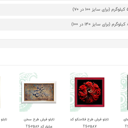
 در 70)
ر 100)
ای
تابلو فرش طرح فلامنکو کد
تابلو فرش طرح سخن
تابلو
TS-2587
عشق کد TS-2586