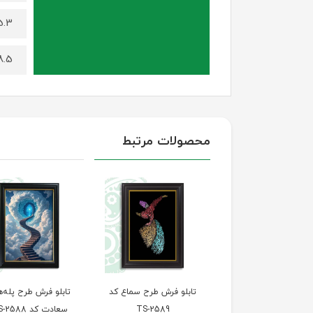
5.3 کیلوگرم (برای سایز 100
8.5 کیلوگرم (برای سایز 140 د
محصولات مرتبط
تابلو فرش طرح چهره
تابلو فرش طرح سماع کد
تابلو فرش طرح پله‌ه
طبیعت کد TS-2590
TS-2589
سعادت کد TS-2588