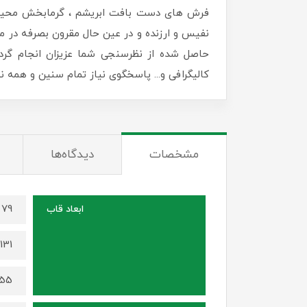
فرش های دست بافت ابریشم ، گرمابخش محیط زن
نفیس و ارزنده و در عین حال مقرون بصرفه در منا
حاصل شده از نظرسنجی شما عزیزان انجام گرد
کالیگرافی و... پاسخگوی نیاز تمام سنین و همه
مشخصات
دیدگاه‌ها
79 در 59 سانتی متر (برای سایز 70 در 50)
ابعاد قاب
131 در 84 سانتی متر (برای سایز 116 در 68)
155 در 115 سانتی متر (برای سایز 0