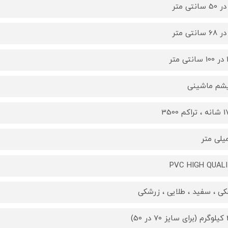
تر
یشم ماشینی
کم 3500
PVC HIGH QUAL
ی ، سفید ، طلایی ، زرشکی
 50)