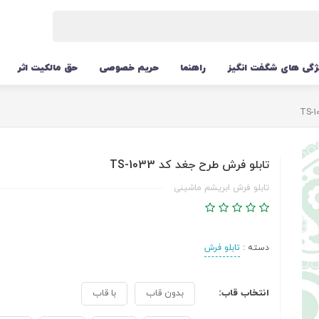
ژگی های شگفت انگیز
راهنما
حریم خصوصی
حق مالکیت اثر
تابلو فرش طرح جغد کد TS-1033
تابلو فرش ابریشم ماشینی
دسته :
تابلو فرش
انتخاب قاب:
بدون قاب
با قاب